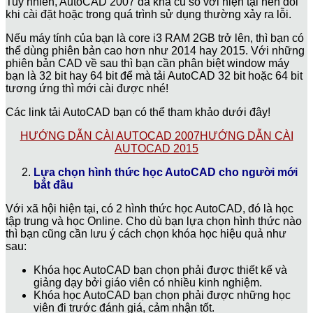
Tuy nhiên, AutoCAD 2007 đã khá cũ so với hiện tại nên đôi
khi cài đặt hoặc trong quá trình sử dụng thường xảy ra lỗi.
Nếu máy tính của bạn là core i3 RAM 2GB trở lên, thì bạn có
thể dùng phiên bản cao hơn như 2014 hay 2015. Với những
phiên bản CAD về sau thì bạn cần phân biệt window máy
bạn là 32 bit hay 64 bit để mà tải AutoCAD 32 bit hoặc 64 bit
tương ứng thì mới cài được nhé!
Các link tải AutoCAD bạn có thể tham khảo dưới đây!
HƯỚNG DẪN CÀI AUTOCAD 2007
HƯỚNG DẪN CÀI
AUTOCAD 2015
Lựa chọn hình thức học AutoCAD cho người mới
bắt đầu
Với xã hội hiện tại, có 2 hình thức học AutoCAD, đó là học
tập trung và học Online. Cho dù bạn lựa chọn hình thức nào
thì bạn cũng cần lưu ý cách chọn khóa học hiệu quả như
sau:
Khóa học AutoCAD bạn chọn phải được thiết kế và
giảng dạy bởi giáo viên có nhiều kinh nghiệm.
Khóa học AutoCAD bạn chọn phải được những học
viên đi trước đánh giá, cảm nhận tốt.