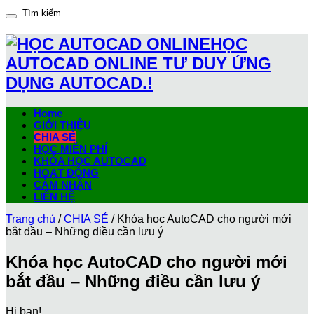
HỌC
AUTOCAD ONLINE TƯ DUY ỨNG
DỤNG AUTOCAD.!
Home
GIỚI THIỆU
CHIA SẺ
HỌC MIỄN PHÍ
KHÓA HỌC AUTOCAD
HOẠT ĐỘNG
CẢM NHẬN
LIÊN HỆ
Trang chủ
/
CHIA SẺ
/
Khóa học AutoCAD cho người mới
bắt đầu – Những điều cần lưu ý
Khóa học AutoCAD cho người mới
bắt đầu – Những điều cần lưu ý
Hi bạn!