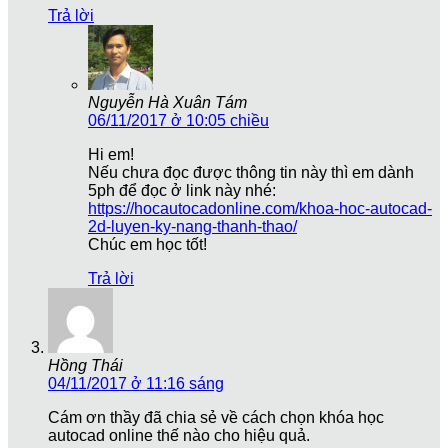
Trả lời
Nguyễn Hà Xuân Tám
06/11/2017 ở 10:05 chiều
Hi em!
Nếu chưa đọc được thông tin này thì em dành
5ph để đọc ở link này nhé:
https://hocautocadonline.com/khoa-hoc-autocad-
2d-luyen-ky-nang-thanh-thao/
Chúc em học tốt!
Trả lời
Hồng Thái
04/11/2017 ở 11:16 sáng
Cám ơn thầy đã chia sẻ về cách chọn khóa học
autocad online thế nào cho hiệu quả.