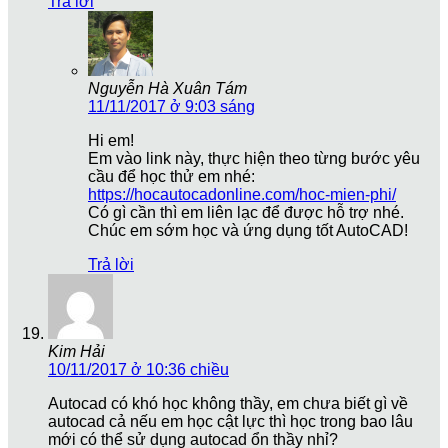
Trả lời
Nguyễn Hà Xuân Tám
11/11/2017 ở 9:03 sáng
Hi em!
Em vào link này, thực hiện theo từng bước yêu
cầu để học thử em nhé:
https://hocautocadonline.com/hoc-mien-phi/
Có gì cần thì em liên lạc để được hỗ trợ nhé.
Chúc em sớm học và ứng dụng tốt AutoCAD!
Trả lời
Kim Hải
10/11/2017 ở 10:36 chiều
Autocad có khó học không thầy, em chưa biết gì về
autocad cả nếu em học cật lực thì học trong bao lâu
mới có thể sử dụng autocad ổn thầy nhỉ?