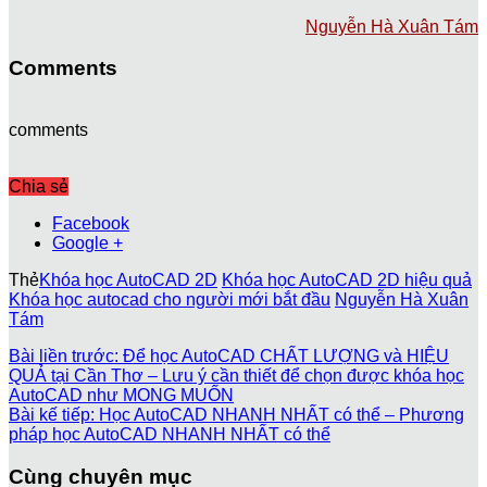
Nguyễn Hà Xuân Tám
Comments
comments
Chia sẻ
Facebook
Google +
Thẻ
Khóa học AutoCAD 2D
Khóa học AutoCAD 2D hiệu quả
Khóa học autocad cho người mới bắt đầu
Nguyễn Hà Xuân
Tám
Bài liền trước:
Để học AutoCAD CHẤT LƯỢNG và HIỆU
QUẢ tại Cần Thơ – Lưu ý cần thiết để chọn được khóa học
AutoCAD như MONG MUỐN
Bài kế tiếp:
Học AutoCAD NHANH NHẤT có thể – Phương
pháp học AutoCAD NHANH NHẤT có thể
Cùng chuyên mục